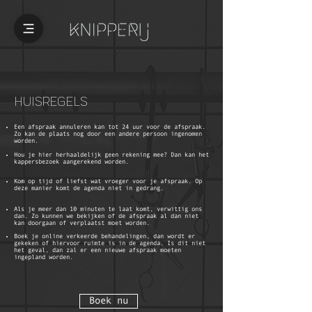
HUISREGELS
Een afspraak annuleren kan tot 24 uur voor de afspraak.
Zo kan de plaats nog door een andere persoon ingenomen
worden.
Hou je hier herhaaldelijk geen rekening mee? Dan kan het
kappersbezoek aangerekend worden.
Kom op tijd of liefst wat vroeger voor je afspraak. Op
deze manier komt de agenda niet in gedrang.
Als je meer dan 10 minuten te laat komt, verwittig ons
dan. Zo kunnen we bekijken of de afspraak al dan niet
kan doorgaan of verplaatst moet worden.
Boek je online verkeerde behandelingen, dan wordt er
gekeken of hiervoor ruimte is in de agenda. Is dit niet
het geval, dan zal er een nieuwe afspraak moeten
ingepland worden.
Boek nu